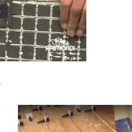
lay
N
,