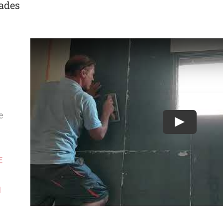
ades
e
Play
E
I