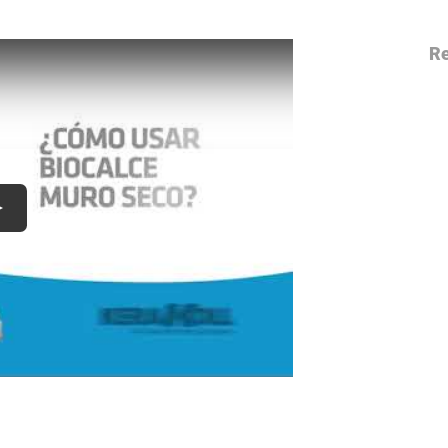
Re
lay