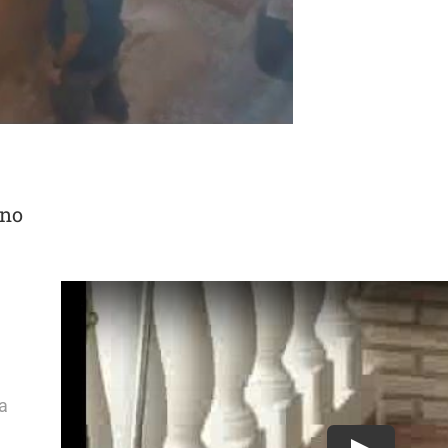
ano
ia