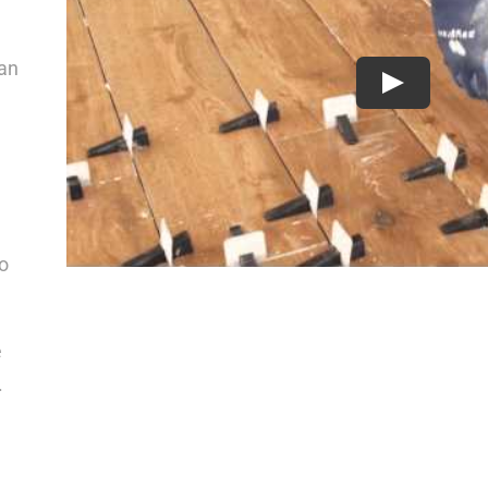
van
Play
y
 o
e
.