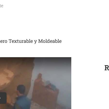
te
ero Texturable y Moldeable
R
lay