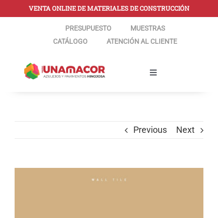
Skip
VENTA ONLINE DE MATERIALES DE CONSTRUCCIÓN
to
PRESUPUESTO
MUESTRAS
content
CATÁLOGO
ATENCIÓN AL CLIENTE
Toggle
Navigation
CONÓCENOS
Previous
Next
SERVICIOS
TIENDA ONLINE
View
Larger
TUTORIALES Y OBRAS
Image